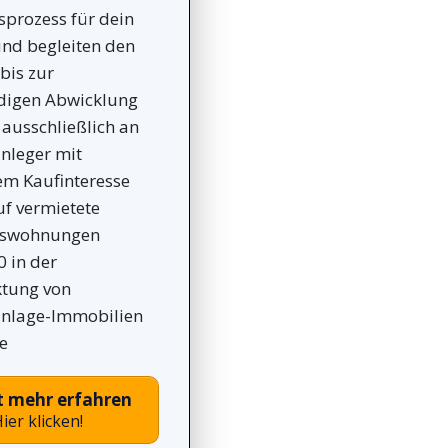
sprozess für dein
und begleiten den
bis zur
ndigen Abwicklung
 ausschließlich an
nleger mit
em Kaufinteresse
f vermietete
dswohnungen
0 in der
tung von
anlage-Immobilien
e
t mehr erfahren
ier klicken!