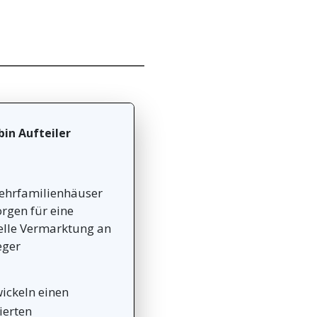
 bin Aufteiler
Mehrfamilienhäuser
orgen für eine
elle Vermarktung an
eger
ickeln einen
ierten