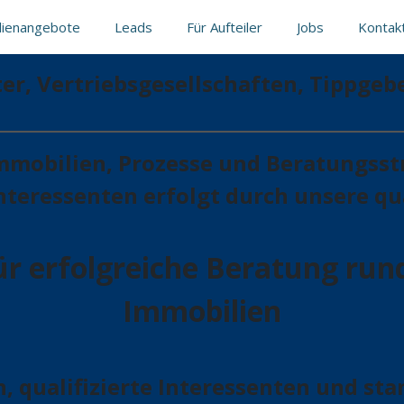
lienangebote
Leads
Für Aufteiler
Jobs
Kontak
er, Vertriebsgesellschaften, Tippgeb
Immobilien, Prozesse und Beratungsstr
teressenten erfolgt durch unsere qua
für erfolgreiche Beratung run
Immobilien
 qualifizierte Interessenten und stan