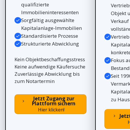
qualifizierte
Vertrieb
Immobilieninteressenten
Objekt 
Sorgfältig ausgewählte
Verkauf 
Kapitalanlage-Immobilien
vollstä
Standardisierte Prozesse
Vertrieb
Strukturierte Abwicklung
Kapitala
konkret
Kein Objektbeschaffungsstress
Fokus au
Keine aufwendige Käufersuche
Bestan
Zuverlässige Abwicklung bis
Seit 199
zum Notartermin
Vermark
Kapital
Jetzt Zugang zur
zu Haus
Plattform sichern
Hier klicken!
Jetz
H