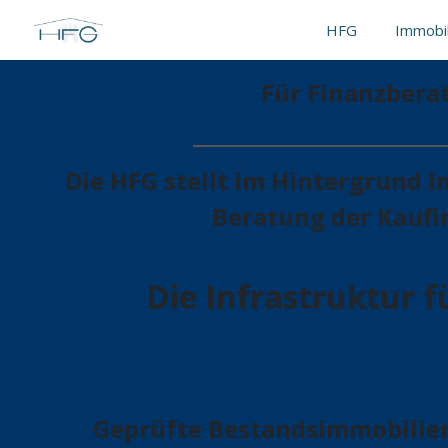
HFG
Immobi
Für Finanzberat
Die HFG stellt im Hintergrund 
Beratung der Kaufin
Die Infrastruktur 
Geprüfte Bestandsimmobilien,