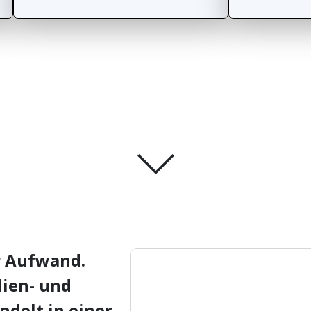
r Aufwand.
lien- und
ndelt in einer