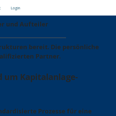
t
Login
er und Aufteiler
ukturen bereit. Die persönliche
lifizierten Partner.
d um Kapitalanlage-
dardisierte Prozesse für eine