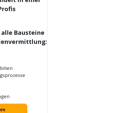
Profis
 alle Bausteine
ienvermittlung:
bilien
ngsprozesse
ngen
ern