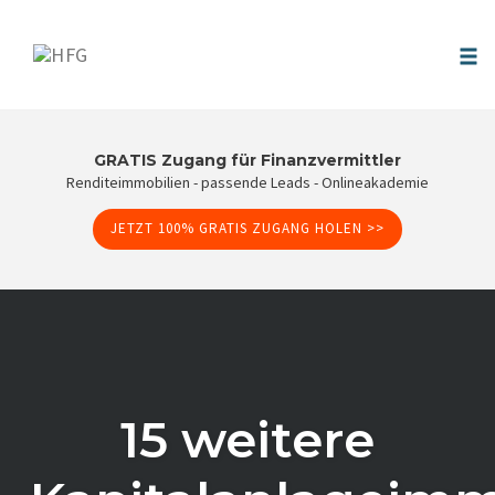
Tog
nav
Skip
to
GRATIS Zugang für Finanzvermittler
Renditeimmobilien - passende Leads - Onlineakademie
content
JETZT 100% GRATIS ZUGANG HOLEN >>
15 weitere