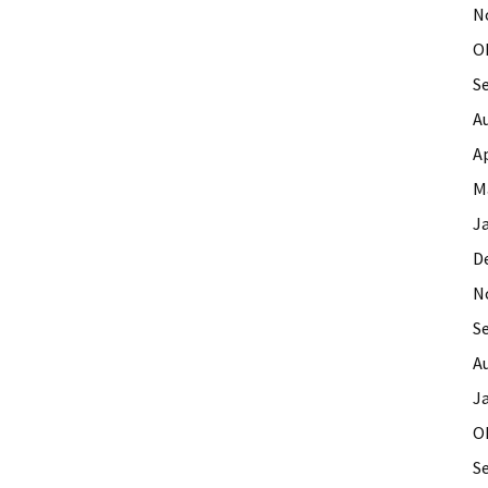
N
O
S
A
Ap
M
J
D
N
S
A
J
O
S