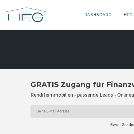
DASHBOARD
HFG
Skip
to
content
GRATIS Zugang für Finanz
Renditeimmobilien - passende Leads - Onlin
Bevor Sie di
.