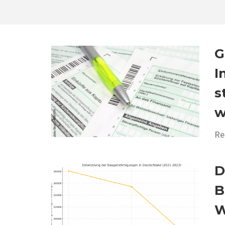
G
I
s
w
Re
D
B
W