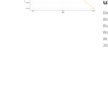
u
Di
Wo
Rü
Wo
Ak
20