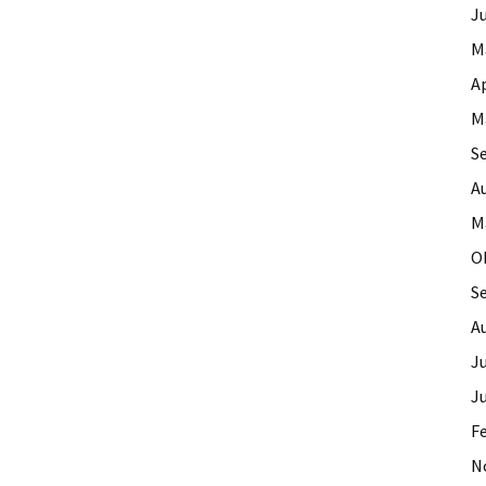
J
M
Ap
M
S
A
M
O
S
A
Ju
J
F
N