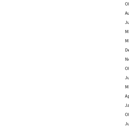
O
A
Ju
M
M
D
N
O
J
M
Ap
J
O
Ju