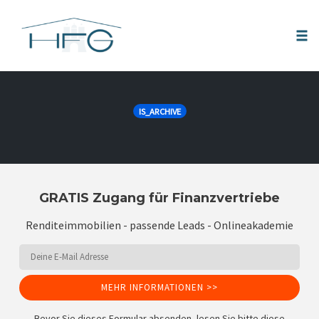
Tog
nav
Skip
to
IS_ARCHIVE
content
GRATIS Zugang für Finanzvertriebe
Renditeimmobilien - passende Leads - Onlineakademie
MEHR INFORMATIONEN >>
Bevor Sie dieses Formular absenden, lesen Sie bitte diese