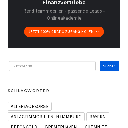
Finanzvertriebe
Renditeimmobilien - passende Leads -
Onlineakademie
JETZT 100% GRATIS ZUGANG HOLEN >>
SCHLAGWÖRTER
ALTERSVORSORGE
ANLAGEIMMOBILIEN IN HAMBURG
BAYERN
BETONGOLD
BREMERHAVEN
CHEMNITZ