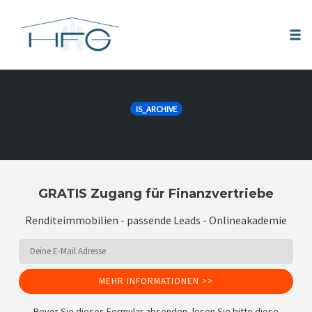
Tog
nav
Skip
to
IS_ARCHIVE
content
GRATIS Zugang für Finanzvertriebe
Renditeimmobilien - passende Leads - Onlineakademie
MEHR INFORMATIONEN >>
Bevor Sie dieses Formular absenden, lesen Sie bitte diese