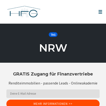
Tog
nav
Skip
to
TAG
content
NRW
GRATIS Zugang für Finanzvertriebe
Renditeimmobilien - passende Leads - Onlineakademie
MEHR INFORMATIONEN >>