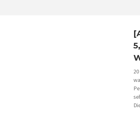
[
5
W
20
wa
Pe
se
Di