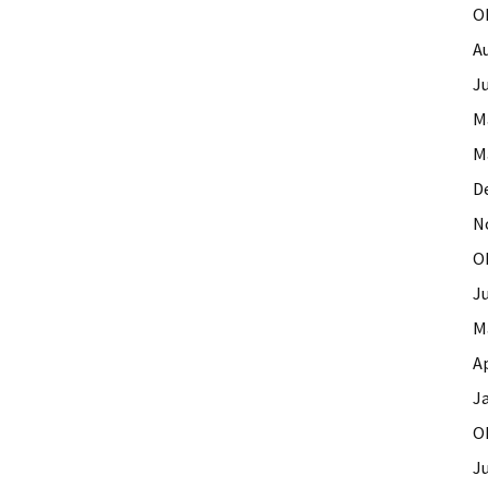
O
A
Ju
M
M
D
N
O
J
M
Ap
J
O
Ju