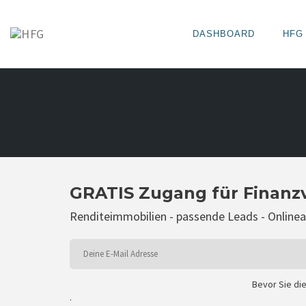
DASHBOARD
HFG
Skip
to
content
GRATIS Zugang für Finanz
Renditeimmobilien - passende Leads - Onlin
Bevor Sie di
.