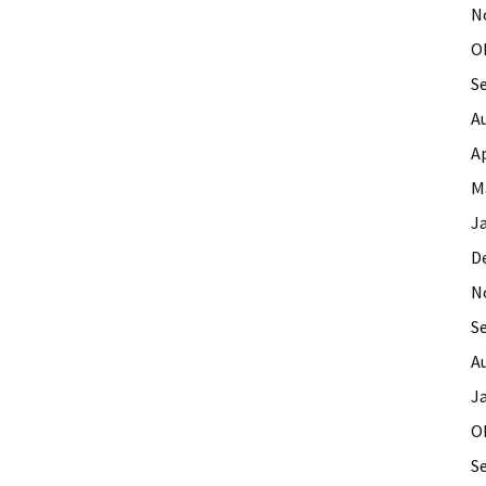
N
O
S
A
Ap
M
J
D
N
S
A
J
O
S