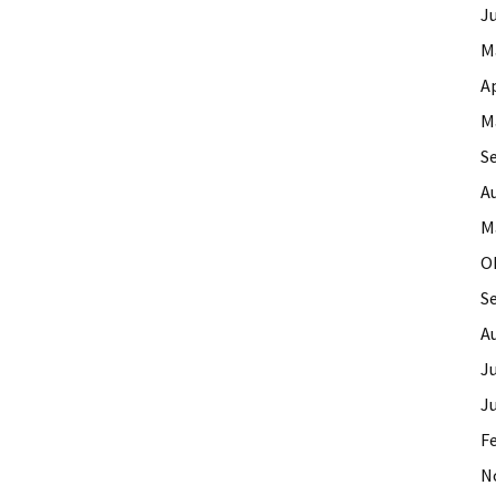
J
M
Ap
M
S
A
M
O
S
A
Ju
J
F
N