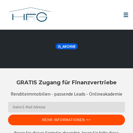
Tog
nav
Skip
to
IS_ARCHIVE
content
GRATIS Zugang für Finanzvertriebe
Renditeimmobilien - passende Leads - Onlineakademie
MEHR INFORMATIONEN >>
Bevor Sie dieses Formular absenden, lesen Sie bitte diese