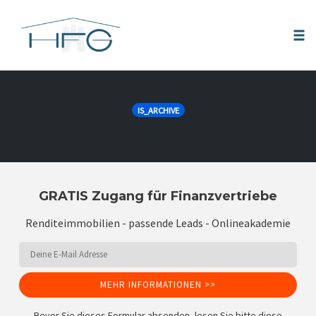
Tog
nav
Skip
to
IS_ARCHIVE
content
GRATIS Zugang für Finanzvertriebe
Renditeimmobilien - passende Leads - Onlineakademie
MEHR INFORMATIONEN >>
Bevor Sie dieses Formular absenden, lesen Sie bitte diese