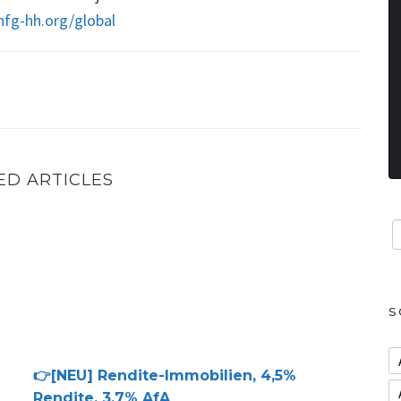
/hfg-hh.org/global
ED ARTICLES
👉[NEU] Rendite-Immobilien, 4,5% Rendite, 3,7% AfA
S
👉[NEU] Rendite-Immobilien, 4,5%
Rendite, 3,7% AfA