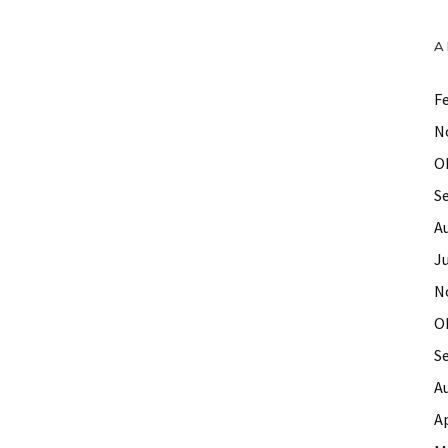
A
F
N
O
S
A
Ju
N
O
S
A
Ap