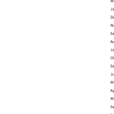
M
J
D
N
S
A
J
O
S
J
M
Ap
M
S