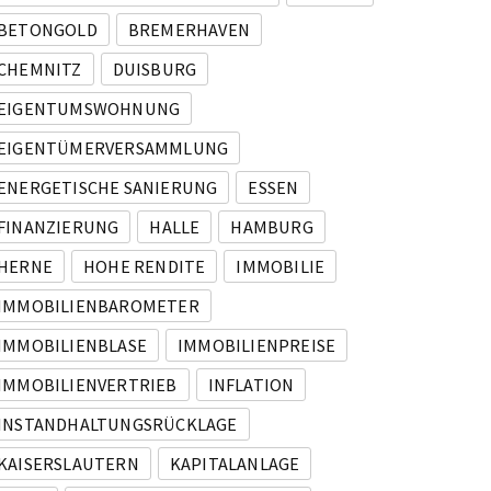
BETONGOLD
BREMERHAVEN
e und spektakulärer Fassade in Bremerhaven!
CHEMNITZ
DUISBURG
EIGENTUMSWOHNUNG
EIGENTÜMERVERSAMMLUNG
ENERGETISCHE SANIERUNG
ESSEN
FINANZIERUNG
HALLE
HAMBURG
HERNE
HOHE RENDITE
IMMOBILIE
IMMOBILIENBAROMETER
IMMOBILIENBLASE
IMMOBILIENPREISE
IMMOBILIENVERTRIEB
INFLATION
INSTANDHALTUNGSRÜCKLAGE
KAISERSLAUTERN
KAPITALANLAGE