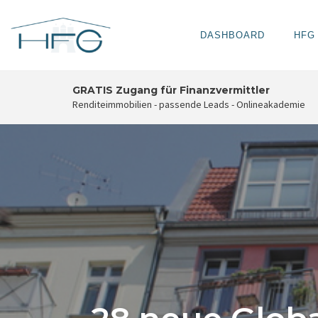
DASHBOARD
HFG
Skip
GRATIS Zugang für Finanzvermittler
to
Renditeimmobilien - passende Leads - Onlineakademie
content