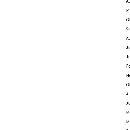
A
M
O
S
A
Ju
J
F
N
O
A
Ju
M
M