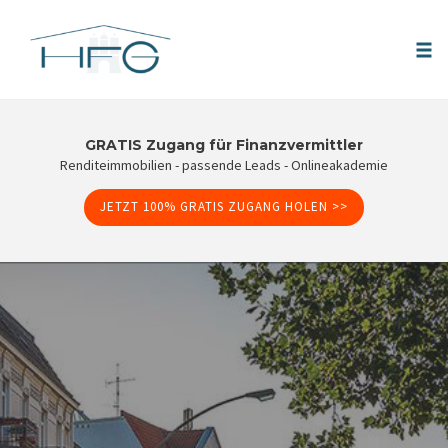
Tog
nav
Skip
to
GRATIS Zugang für Finanzvermittler
Renditeimmobilien - passende Leads - Onlineakademie
content
JETZT 100% GRATIS ZUGANG HOLEN >>