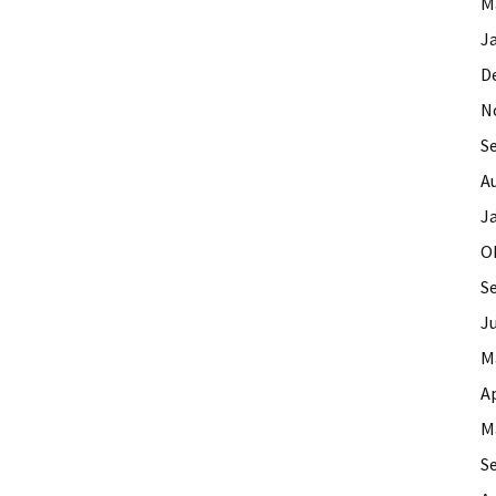
M
J
D
N
S
A
J
O
S
J
M
Ap
M
S