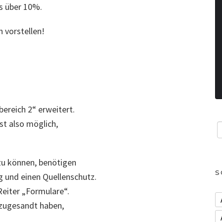
s über 10%.
 vorstellen!
ereich 2“ erweitert.
st also möglich,
zu können, benötigen
S
g und einen Quellenschutz.
Reiter „Formulare“.
 zugesandt haben,