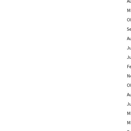
A
M
O
S
A
Ju
J
F
N
O
A
Ju
M
M