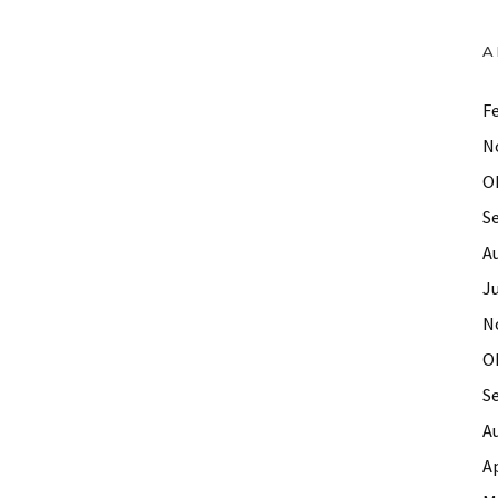
A
F
N
O
S
A
Ju
N
O
S
A
Ap