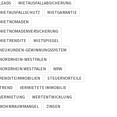
LEADS
MIETAUSFALLABSICHERUNG
e und spektakulärer Fassade in Bremerhaven!
MIETAUSFALLSCHUTZ
MIETGARANTIE
MIETNOMADEN
MIETNOMADENVERSICHERUNG
MIETRENDITE
MIETSPIEGEL
NEUKUNDEN-GEWINNUNGSSYSTEM
NORDRHEIN-WESTFALEN
NORDRHEIN WESTFALEN
NRW
RENDITEIMMOBILIEN
STEUERVORTEILE
TREND
VERMIETETE IMMOBILIE
VERMIETUNG
WERTENTWICKLUNG
WOHNRAUMMANGEL
ZINSEN