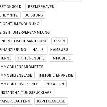
BETONGOLD
BREMERHAVEN
CHEMNITZ
DUISBURG
EIGENTUMSWOHNUNG
EIGENTÜMERVERSAMMLUNG
ENERGETISCHE SANIERUNG
ESSEN
FINANZIERUNG
HALLE
HAMBURG
HERNE
HOHE RENDITE
IMMOBILIE
IMMOBILIENBAROMETER
IMMOBILIENBLASE
IMMOBILIENPREISE
IMMOBILIENVERTRIEB
INFLATION
INSTANDHALTUNGSRÜCKLAGE
KAISERSLAUTERN
KAPITALANLAGE