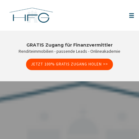
Tog
nav
Skip
to
GRATIS Zugang für Finanzvermittler
Renditeimmobilien - passende Leads - Onlineakademie
content
JETZT 100% GRATIS ZUGANG HOLEN >>