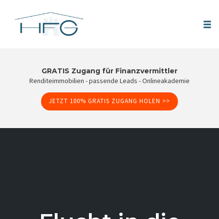
Tog
nav
Skip
to
GRATIS Zugang für Finanzvermittler
Renditeimmobilien - passende Leads - Onlineakademie
content
JETZT 100% GRATIS ZUGANG HOLEN >>