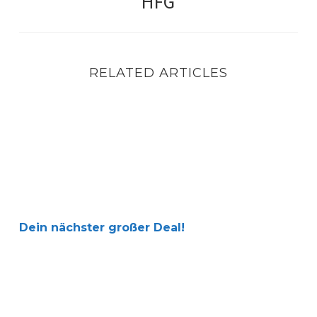
HFG
RELATED ARTICLES
Dein nächster großer Deal!
Dein nächster großer Deal!
👉[NEU] Rendite-Immobilien, 4,5% Rendite, 3,7% AfA