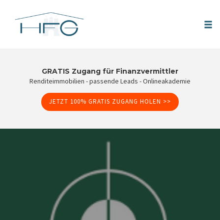
Tog
nav
Skip
to
GRATIS Zugang für Finanzvermittler
Renditeimmobilien - passende Leads - Onlineakademie
content
JETZT 100% GRATIS ZUGANG HOLEN >>