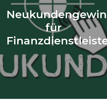
Neukundengewin
für
Finanzdienstleist