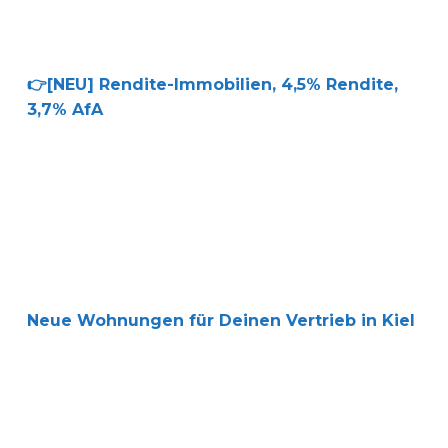
👉[NEU] Rendite-Immobilien, 4,5% Rendite,
3,7% AfA
Neue Wohnungen für Deinen Vertrieb in Kiel
Neue Wohnungen für Deinen Vertrieb in Kiel
Neues Vertriebsobjekt mit 13 Wohnungen, 5,5% Rendite