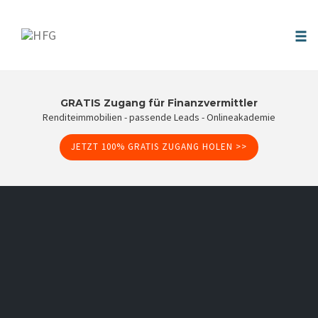
Tog
nav
Skip
to
GRATIS Zugang für Finanzvermittler
Renditeimmobilien - passende Leads - Onlineakademie
content
JETZT 100% GRATIS ZUGANG HOLEN >>